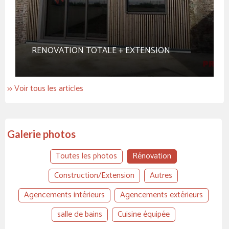
RENOVATION TOTALE + EXTENSION
>> Voir tous les articles
Galerie photos
Toutes les photos
Rénovation
Construction/Extension
Autres
Agencements intérieurs
Agencements extérieurs
salle de bains
Cuisine équipée