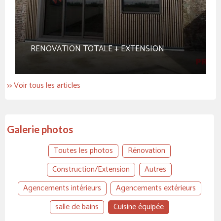
RENOVATION TOTALE + EXTENSION
>> Voir tous les articles
Galerie photos
Toutes les photos
Rénovation
Construction/Extension
Autres
Agencements intérieurs
Agencements extérieurs
salle de bains
Cuisine équipée